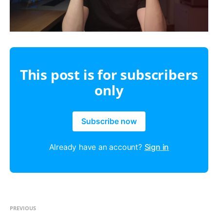
This post is for subscribers
only
Subscribe now
Already have an account?
Sign in
PREVIOUS