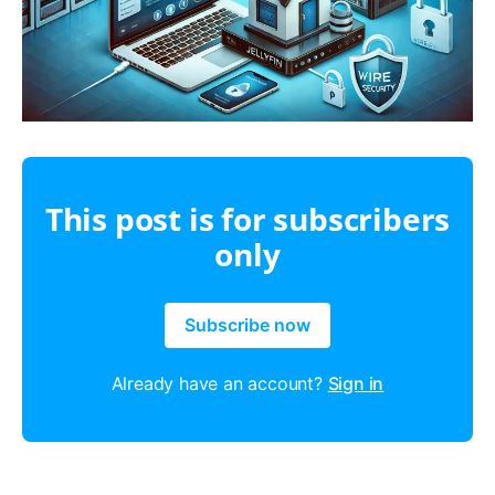
This post is for subscribers
only
Subscribe now
Already have an account?
Sign in